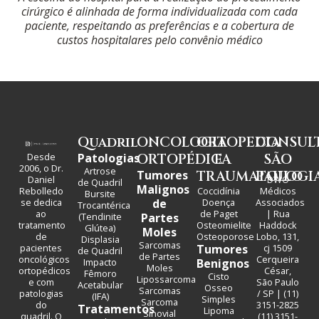
cirúrgico é alinhada de forma individualizada com cada
paciente, respeitando as preferências e a cobertura de
custos hospitalares pelo convênio médico
Quadril
ONCOLOGIA
ORTOPEDIA
CONSUL
Desde
Patologias
ORTOPÉDICA
E
SÃO
2006, o Dr.
Artrose
Tumores
TRAUMATOLOGI
PAULO
Daniel
DWO
de Quadril
Malignos
Rebolledo
Coccidínia
Médicos
Bursite
se dedica
de
Doença
Associados
Trocantérica
ao
de Paget
| Rua
(Tendinite
Partes
tratamento
Osteomielite
Haddock
Glútea)
Moles
de
Osteoporose
Lobo, 131,
Displasia
Sarcomas
pacientes
Tumores
cj 1509
de Quadril
de Partes
oncológicos
Cerqueira
Impacto
Benignos
Moles
ortopédicos
César,
Fêmoro
Cisto
Lipossarcoma
e com
São Paulo
Acetabular
Osseo
Sarcomas
patologias
/ SP | (11)
(IFA)
Simples
Sarcoma
do
3151-2825
Tratamentos
Lipoma
Sinovial
quadril. O
(11) 3151-