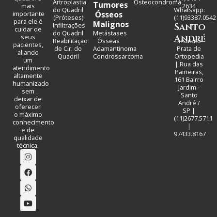
Artroplastia
Osteocondroma
Tumores
mais
2634
do Quadril
Whatsapp:
importante
Ósseos
(Próteses)
(11)93387.0542
para ele é
Malignos
Infiltrações
Santo
cuidar de
do Quadril
Metástases
seus
André
Reabilitação
Ósseas
Instituto
pacientes,
de Cir. do
Adamantinoma
Prata de
aliando
Quadril
Condrossarcoma
Ortopedia
um
| Rua das
atendimento
Paineiras,
altamente
161 Bairro
humanizado
Jardim -
sem
Santo
deixar de
André /
oferecer
SP |
o máximo
(11)2677.5711
conhecimento
|
e de
97433.8167
qualidade
técnica.