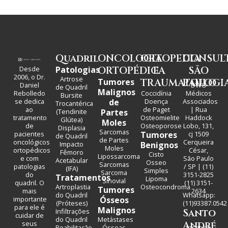
Quadril
ONCOLOGIA
ORTOPEDIA
CONSUL
Desde
Patologias
ORTOPÉDICA
E
SÃO
2006, o Dr.
Artrose
Tumores
TRAUMATOLOGI
PAULO
Daniel
DWO
de Quadril
Malignos
Rebolledo
Coccidínia
Médicos
Bursite
se dedica
de
Doença
Associados
Trocantérica
ao
de Paget
| Rua
(Tendinite
Partes
tratamento
Osteomielite
Haddock
Glútea)
Moles
de
Osteoporose
Lobo, 131,
Displasia
Sarcomas
pacientes
Tumores
cj 1509
de Quadril
de Partes
oncológicos
Cerqueira
Impacto
Benignos
Moles
ortopédicos
César,
Fêmoro
Cisto
Lipossarcoma
e com
São Paulo
Acetabular
Osseo
Sarcomas
patologias
/ SP | (11)
(IFA)
Simples
Sarcoma
do
3151-2825
Tratamentos
Lipoma
Sinovial
quadril. O
(11) 3151-
Artroplastia
Osteocondroma
Tumores
mais
2634
do Quadril
Whatsapp:
importante
Ósseos
(Próteses)
(11)93387.0542
para ele é
Malignos
Infiltrações
Santo
cuidar de
do Quadril
Metástases
seus
André
Reabilitação
Ósseas
Instituto