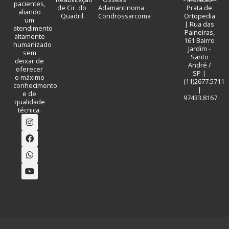
pacientes,
de Cir. do
Adamantinoma
Prata de
aliando
Quadril
Condrossarcoma
Ortopedia
um
| Rua das
atendimento
Paineiras,
altamente
161 Bairro
humanizado
Jardim -
sem
Santo
deixar de
André /
oferecer
SP |
o máximo
(11)2677.5711
conhecimento
|
e de
97433.8167
qualidade
técnica.